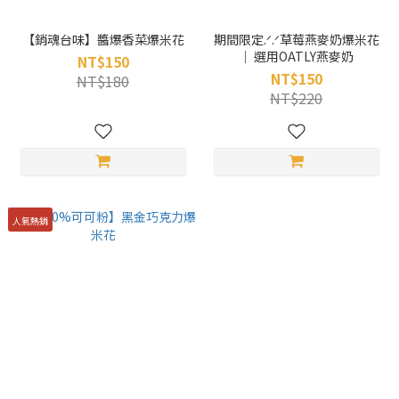
【銷魂台味】醬爆香菜爆米花
期間限定.ᐟ.ᐟ草莓燕麥奶爆米花
｜ 選用OATLY燕麥奶
NT$150
NT$150
NT$180
NT$220
人氣熱銷