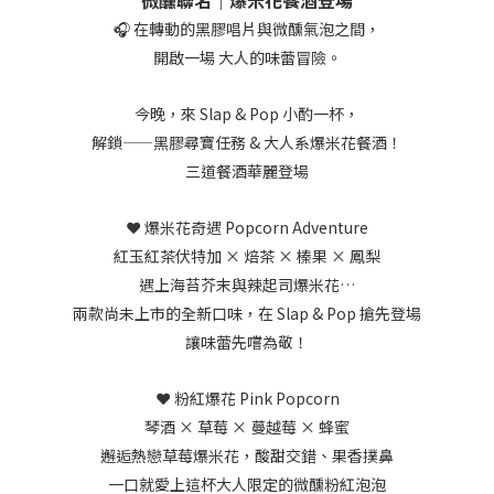
微醺聯名｜爆米花餐酒登場
🎧 在轉動的黑膠唱片與微醺氣泡之間，
開啟一場 大人的味蕾冒險。
今晚，來 Slap & Pop 小酌一杯，
解鎖——黑膠尋寶任務 & 大人系爆米花餐酒！
三道餐酒華麗登場
❤️ 爆米花奇遇 Popcorn Adventure
紅玉紅茶伏特加 × 焙茶 × 榛果 × 鳳梨
遇上海苔芥末與辣起司爆米花…
兩款尚未上市的全新口味，
在 Slap & Pop 搶先登場
讓味蕾先嚐為敬！
❤️ 粉紅爆花 Pink Popcorn
琴酒 × 草莓 × 蔓越莓 × 蜂蜜
邂逅熱戀草莓爆米花，
酸甜交錯、果香撲鼻
一口就愛上這杯大人限定的微醺粉紅泡泡