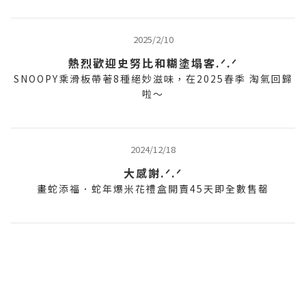
2025/2/10
熱烈歡迎史努比和糊塗塌客.ᐟ.ᐟ
SNOOPY乘滑板帶著8種絕妙滋味，在2025春季 淘氣回歸
啦～
2024/12/18
大感謝.ᐟ.ᐟ
畫蛇添福．蛇年爆米花禮盒開賣45天即全數售罄