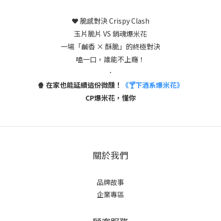
❤️ 脆感對決 Crispy Clash
玉片脆片 VS 銷魂爆米花
一場「鹹香 × 酥脆」的終極對決
嗑一口，誰能不上癮！
．
🍿 在家也能延續這份微醺！
《🍸下酒系爆米花》
CP爆米花，懂你
關於我們
品牌故事
企業專區