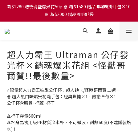
滿 $1280 贈玫瑰鹽爆米花50g 🍿 滿 $1580 贈品牌咖啡掛耳包×10 
🍿 滿 $2000 贈品牌毛氈袋
芒果爆米花買大送小
滿 $1280 贈玫瑰鹽爆米花50g 🍿 滿 $1580 贈品牌咖啡掛耳包×10 
🍿 滿 $2000 贈品牌毛氈袋
超人力霸王 Ultraman 公仔發
光杯×銷魂爆米花組 <怪獸哥
爾贊!!最後數量>
⭐限量超人力霸王造型公仔杯：超人迪卡/怪獸哥爾贊 二選一
🍿 超人氣口味爆米花隨手包：經典焦糖×1．熱戀草莓×1
公仔杯含吸管+杯蓋+杯子
-
🔺杯子容量660ml
🔺杯身為食用級PP材質冷水杯，不可微波，耐熱60度(不建議裝熱
水)！