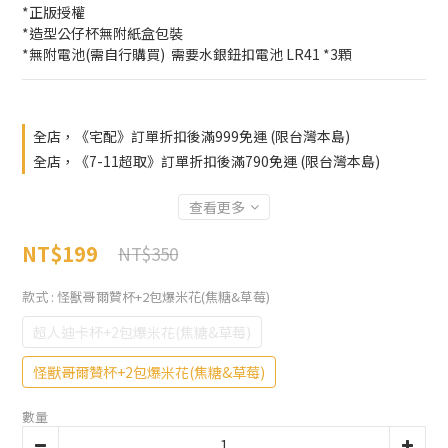
*正版授權
*造型公仔杯無附紙盒包裝  
*無附電池(需自行購買)  需要水銀鈕扣電池 LR41 *3顆
全店，《宅配》訂單折扣後滿999免運 (限台灣本島)
全店，《7-11超取》訂單折扣後滿790免運 (限台灣本島)
查看更多
NT$199
NT$350
款式
: 怪獸哥爾贊杯+2包爆米花(焦糖&草莓)
超人迪卡杯+2包爆米花(焦糖&草莓)
怪獸哥爾贊杯+2包爆米花(焦糖&草莓)
數量