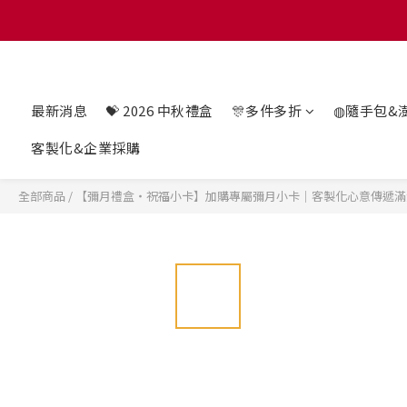
滿 $128
滿 $128
最新消息
💝 2026 中秋禮盒
🎊多件多折
◍隨手包&
客製化&企業採購
全部商品
/
【彌月禮盒・祝福小卡】加購專屬彌月小卡｜客製化心意傳遞滿