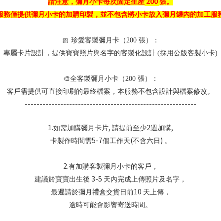
200
請注意，彌月小卡每次固定生產
張。
服務僅提供彌月小卡的加購印製，並不包含將小卡放入彌月罐內的加工服
🎀 珍愛客製彌月卡（200 張）：
專屬卡片設計，提供寶寶照片與名字的客製化設計 (採用公版客製小卡)
🎨全客製彌月小卡（200 張）：
客戶需提供可直接印刷的最終檔案，本服務不包含設計與檔案修改。
----------------------------------------------------------
1.
,
2
,
如需加購彌月卡片
請提前至少
週加購
5-7
(
)
卡製作時間需
個工作天
不含六日
。
2.
有加購客製彌月小卡的客戶，
3-5
建議於寶寶出生後
天內完成上傳照片及名字，
10
最遲請於彌月禮盒交貨日前
天上傳，
逾時可能會影響寄送時間。