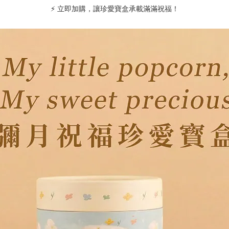
⚡
立即加購，讓珍愛寶盒承載滿滿祝福！