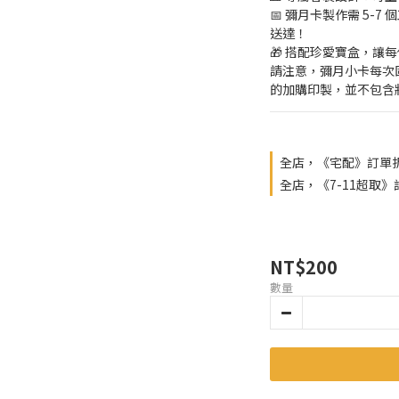
📅 彌月卡製作需 5-
送達！
🎁 搭配珍愛寶盒，讓
請注意，彌月小卡每次固
的加購印製，並不包含
全店，《宅配》訂單折
全店，《7-11超取》
NT$200
數量