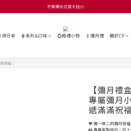
0 贈玫瑰鹽爆米花50g 🍿 滿 $1580 贈品牌咖啡掛耳包×10 🍿 滿 $2000
0 贈玫瑰鹽爆米花50g 🍿 滿 $1580 贈品牌咖啡掛耳包×10 🍿 滿 $2000
澎湃分享
🍿系列&口味
💍婚禮小物
🍼彌月禮
關於CP
滿祝福！
【彌月禮
專屬彌月
遞滿滿祝
💖 獨一無二的彌月祝
📸 專屬客製設計：可