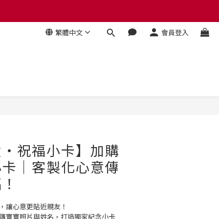
 贈品牌毛氈袋
 贈品牌毛氈袋
繁體中文
會員登入
盒・祝福小卡】加購
小卡｜客製化心意傳
福！
福，讓心意更貼近親友！
上傳寶寶照片與姓名，打造獨家紀念小卡