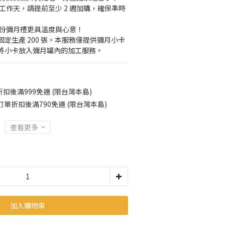
7 個工作天，請提前至少 2 週加購，確保準時
每份彌月禮更具溫度與心意！
定生產 200 張。本服務僅提供彌月小卡
將小卡放入彌月罐內的加工服務。
扣後滿999免運 (限台灣本島)
訂單折扣後滿790免運 (限台灣本島)
查看更多
加入購物車