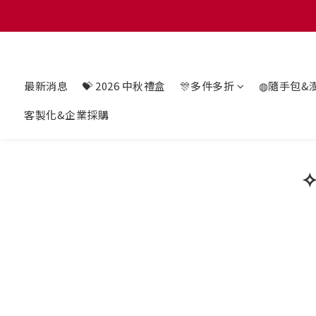
滿 $128
滿 $128
最新消息
💝 2026 中秋禮盒
🎊多件多折
◍隨手包&
客製化&企業採購
✧