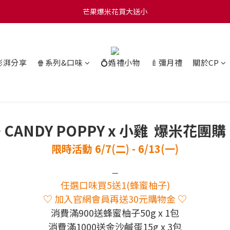
0 贈玫瑰鹽爆米花50g 🍿 滿 $1580 贈品牌咖啡掛耳包×10 🍿 滿 $2000
芒果爆米花買大送小
0 贈玫瑰鹽爆米花50g 🍿 滿 $1580 贈品牌咖啡掛耳包×10 🍿 滿 $2000
澎湃分享
🍿系列&口味
💍婚禮小物
🍼彌月禮
關於CP
 CANDY POPPY x 小雞 爆米花團購
限時活動 6/7(二
) - 6/13(一)
—
任選口味買5送1(蜂蜜柚子)
♡
加入官網會員再送30元購物金 ♡
消費滿900送蜂蜜柚子50g x 1包
消費滿1000送金沙鹹蛋15g x 3包