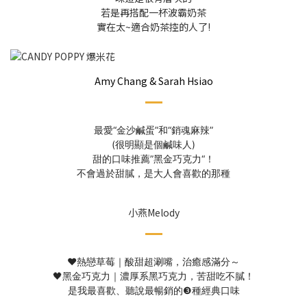
若是再搭配一杯波霸奶茶
實在太~適合奶茶控的人了!
Amy Chang & Sarah Hsiao​
最愛“金沙鹹蛋”和“銷魂麻辣”
(很明顯是個鹹味人)
甜的口味推薦”黑金巧克力“！
不會過於甜膩，
是大人會喜歡的那種
小燕Melody
❤️熱戀草莓｜酸甜超涮嘴，治癒感滿分～
🖤黑金巧克力｜濃厚系黑巧克力，苦甜吃不膩！
是我最喜歡、聽說最暢銷的❸種經典口味