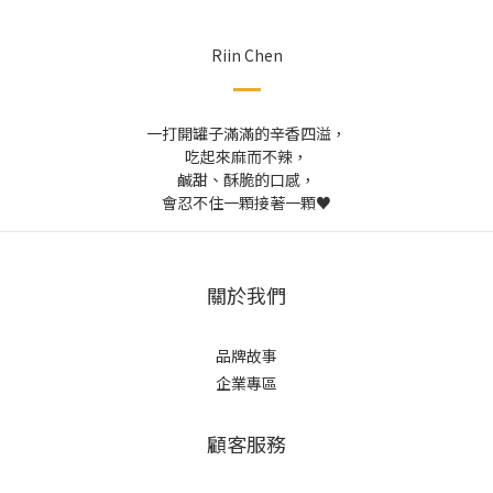
Riin Chen
一打開罐子滿滿的辛香四溢，
吃起來麻而不辣，
鹹甜、酥脆的口感，
會忍不住一顆接著一顆♥︎
關於我們
品牌故事
企業專區
顧客服務