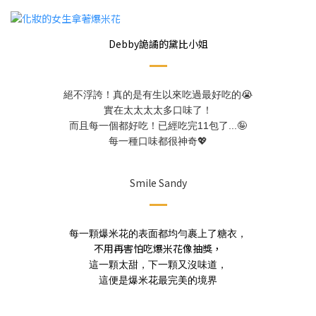
Debby詭譎的黛比小姐
絕不浮誇！真的是有生以來吃過最好吃的😭
實在太太太太多口味了！
而且每一個都好吃！已經吃完11包了...🤪
每一種口味都很神奇💖
Smile Sandy
每一顆爆米花的表面都均勻裹上了糖衣，
不用再害怕吃爆米花像抽獎，
這一顆太甜，下一顆又沒味道，
這便是爆米花最完美的境界