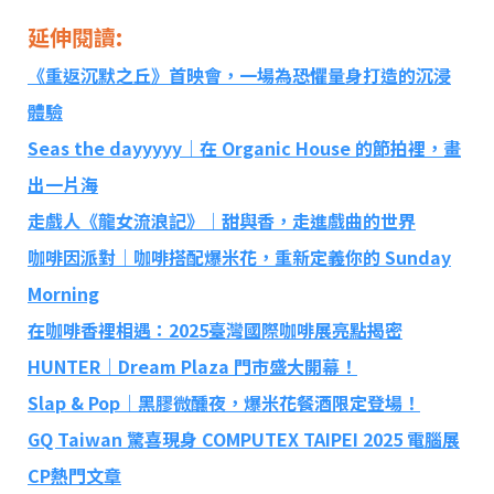
延伸閱讀
:
《重返沉默之丘》首映會，一場為恐懼量身打造的沉浸
體驗
Seas the dayyyyy｜在 Organic House 的節拍裡，畫
出一片海
走戲人《龍女流浪記》｜甜與香，走進戲曲的世界
咖啡因派對｜咖啡搭配爆米花，重新定義你的 Sunday
Morning
在咖啡香裡相遇：2025臺灣國際咖啡展亮點揭密
HUNTER｜Dream Plaza 門市盛大開幕！
Slap & Pop｜黑膠微醺夜，爆米花餐酒限定登場！
GQ Taiwan 驚喜現身 COMPUTEX TAIPEI 2025 電腦展
CP熱門文章