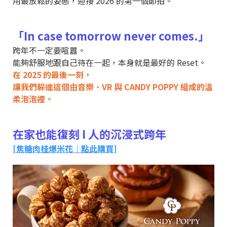
用最放鬆的姿態，迎接 2026 的第一個節拍。
「In case tomorrow never comes.」
跨年不一定要喧囂。
能夠舒服地跟自己待在一起，本身就是最好的 Reset。
在 2025 的最後一刻，
讓我們躲進這個由音樂、VR 與 CANDY POPPY 組成的溫
柔泡泡裡。
在家也能復刻 I 人的沉浸式跨年
[焦糖肉桂爆米花｜點此購買]