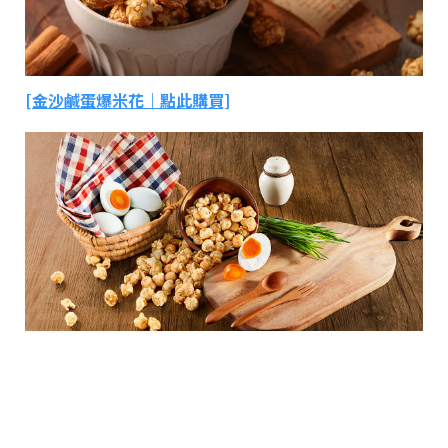
[金沙鹹蛋爆米花｜點此購買]