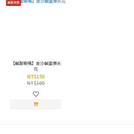
鹹甜首選
【鹹甜唰嘴】金沙鹹蛋爆米
花
NT$150
NT$180