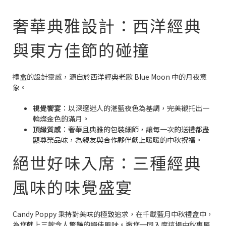
奢華典雅設計：西洋經典
與東方佳節的碰撞
禮盒的設計靈感，源自於西洋經典老歌 Blue Moon 中的月夜意
象。
視覺饗宴
：以深邃迷人的湛藍夜色為基調，完美襯托出一
輪燦金色的滿月。
頂級質感
：奢華且典雅的包裝細節，讓每一次的送禮都盡
顯尊榮品味，為親友與合作夥伴獻上暖暖的中秋祝福。
絕世好味入席：三種經典
風味的味覺盛宴
Candy Poppy 秉持對美味的極致追求，在千載藍月中秋禮盒中，
為您獻上三款令人驚艷的絕佳風味。邀您一同入席這場中秋專屬