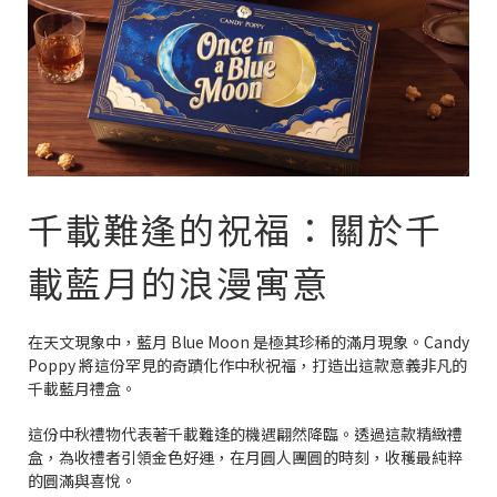
千載難逢的祝福：關於千
載藍月的浪漫寓意
在天文現象中，藍月 Blue Moon 是極其珍稀的滿月現象。Candy
Poppy 將這份罕見的奇蹟化作中秋祝福，打造出這款意義非凡的
千載藍月禮盒。
這份中秋禮物代表著千載難逢的機遇翩然降臨。透過這款精緻禮
盒，為收禮者引領金色好運，在月圓人團圓的時刻，收穫最純粹
的圓滿與喜悅。