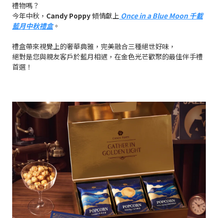
禮物嗎？
今年中秋，
Candy Poppy
傾情獻上
Once in a Blue Moon 千載
藍月中秋禮盒
。
禮盒帶來視覺上的奢華典雅，完美融合三種絕世好味，
絕對是您與親友客戶於藍月相遇，在金色光芒歡聚的最佳伴手禮
首選！