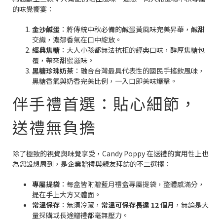
的味覺饗宴：
金沙鹹蛋
：將傳統中秋必備的鹹蛋黃風味完美昇華，鹹甜
交織，濃郁香氣在口中綻放。
經典焦糖
：大人小孩都無法抗拒的經典口味，醇厚焦糖包
覆，帶來甜蜜滋味。
黑糖珍珠奶茶
：融合台灣最具代表性的國民手搖飲風味，
黑糖香氣與奶香完美比例，一入口即美味爆擊。
伴手禮首選：貼心細節，
送禮無負擔
除了極致的視覺與味覺享受，Candy Poppy 在送禮的實用性上也
為您設想周到，是企業贈禮與親友拜訪的不二選擇：
專屬提袋
：每盒皆附贈藍月禮盒專屬提袋，整體感滿分，
提在手上大方又體面。
常溫保存
：無須冷藏，
常溫可保存長達 12 個月
，無論是大
量採購或長途贈禮都毫無壓力。