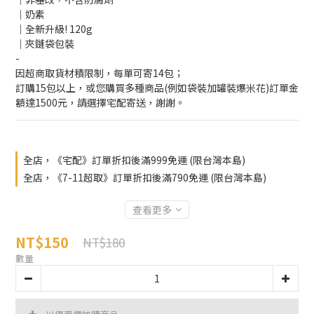
｜奶素
｜全新升級! 120g
｜夾鏈袋包裝
-
因超商取貨材積限制，每單可寄14包；
訂購15包以上，或您購買多種商品(例如袋裝加罐裝爆米花)訂單金
額達1500元，請選擇宅配寄送，謝謝。
全店，《宅配》訂單折扣後滿999免運 (限台灣本島)
全店，《7-11超取》訂單折扣後滿790免運 (限台灣本島)
查看更多
NT$150
NT$180
數量