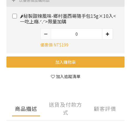
以優惠價加購商品
🌶️秘製甜辣風味-鄉村墨西哥隨手包15g×10入<
一吃上癮.ᐟ.ᐟ>限量加購
優惠價 NT$199
加入購物車
加入追蹤清單
送貨及付款方
商品描述
顧客評價
式