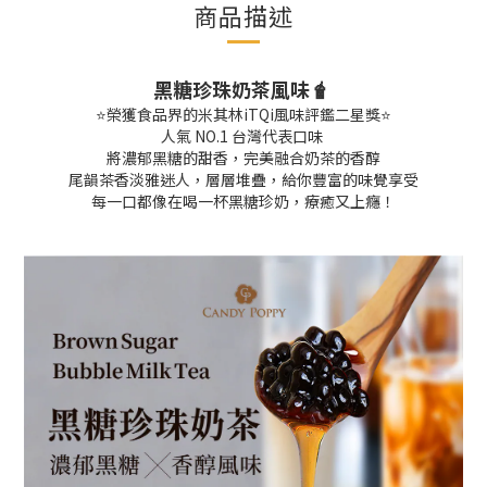
商品描述
黑糖珍珠奶茶風味🧋
⭐榮獲食品界的米其林iTQi風味評鑑二星獎⭐
人氣 NO.1 台灣代表口味
將濃郁黑糖的甜香，完美融合奶茶的香醇
尾韻茶香淡雅迷人，層層堆疊，給你豐富的味覺享受
每一口都像在喝一杯黑糖珍奶，療癒又上癮！