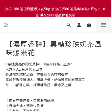
滿 $1280 贈玫瑰鹽爆米花50g 🍿 滿 $1580 贈品牌咖啡掛耳包×10 
滿 $1280 贈玫瑰鹽爆米花50g 🍿 滿 $1580 贈品牌咖啡掛耳包×10 
🍿 滿 $2000 贈品牌毛氈袋
🍿 滿 $2000 贈品牌毛氈袋
芒果爆米花買大送小
滿 $1280 贈玫瑰鹽爆米花50g 🍿 滿 $1580 贈品牌咖啡掛耳包×10 
【濃厚香醇】黑糖珍珠奶茶風
🍿 滿 $2000 贈品牌毛氈袋
味爆米花
⭐榮獲食品界的米其林iTQi風味評鑑二星獎⭐
人氣 NO.1 台灣代表口味 
將濃郁黑糖的甜香，完美融合奶茶的香醇
尾韻茶香淡雅迷人，層層堆疊，給你豐富的味覺享受
每一口都像在喝一杯黑糖珍奶，療癒又上癮！
｜糖衣完美包覆，口感濃郁酥脆
｜氣炸少油，清爽少負擔
｜非基改，不含防腐劑