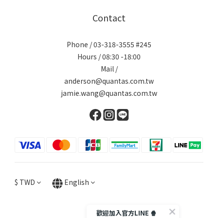
Contact
Phone / 03-318-3555 #245
Hours / 08:30 -18:00
Mail /
anderson@quantas.com.tw
jamie.wang@quantas.com.tw
$
TWD
English
歡迎加入官方LINE 🍿