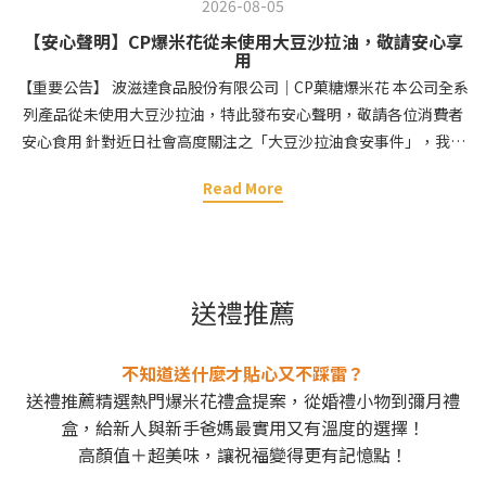
2026-08-05
【安心聲明】CP爆米花從未使用大豆沙拉油，敬請安心享
用
【重要公告】 波滋達食品股份有限公司｜CP菓糖爆米花 本公司全系
列產品從未使用大豆沙拉油，特此發布安心聲明，敬請各位消費者
安心食用 針對近日社會高度關注之「大豆沙拉油食安事件」，我們
始終將消費者的健康放在首位，秉持最高食品安全原則，並已立即
Read More
針對公司內部進行全面調查。具調查結果：本公司旗下之產品於生
產製程中所使用到的原物料，皆未使用該批次異常之大豆沙拉油，
敬請各位消費者放心。本公司生產之「菓糖爆米花系列產品」，為
確保產品的絕佳風味與酥脆口感，全產品皆嚴選高品質椰子油進行
生產，製造過程中無添加大豆沙拉油。 我們對原物料之挑選始終堅
送禮推薦
持嚴謹的態度，確保每一口爆米花都能讓各位吃得開心也更加安
心。 本公司致力於完善品質管制與驗證系統，並嚴格遵守國家各項
不知道送什麼才貼心又不踩雷？
食品安全法規之規定。未來，我們也將持續以嚴謹的標準審視每一
送禮推薦精選熱門爆米花禮盒提案，從婚禮小物到彌月禮
項生產與檢驗環節，為各位的健康及信任做把關。 波滋達食品股份
盒，給新人與新手爸媽最實用又有溫度的選擇！
有限公司
高顏值＋超美味，讓祝福變得更有記憶點！