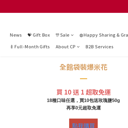
滿 $128
滿 $128
News
💝 Gift Box
🎊Sale
◍Happy Sharing & Gra
🍼Full-Month Gifts
About CP
B2B Services
全館袋裝爆米花
買 10 送 1 超取免運
18種口味任選，買10包送玫瑰鹽50g
再享0元超取免運
點我購買