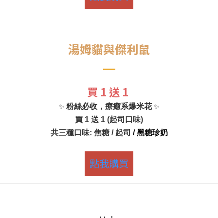
湯姆貓與傑利鼠
買 1 送 1
✨
✨
粉絲必收，療癒系爆米花
買 1 送 1 (起司口味)
共三種口味: 焦糖 / 起司
/ 黑糖珍奶
點我購買