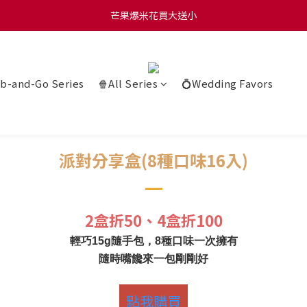
0 贈玫瑰鹽爆米花50g 🍿 滿 $1580 贈品牌咖啡掛耳包×10 🍿 滿 $2000
芒果爆米花買大送小
0 贈玫瑰鹽爆米花50g 🍿 滿 $1580 贈品牌咖啡掛耳包×10 🍿 滿 $2000
b-and-Go Series
🍿All Series
💍Wedding Favors
派對分享盒(8種口味16入)
2盒折50、4盒折100
輕巧15g隨手包，8種口味一次擁有
隨時嘴饞來一包剛剛好
點我購買