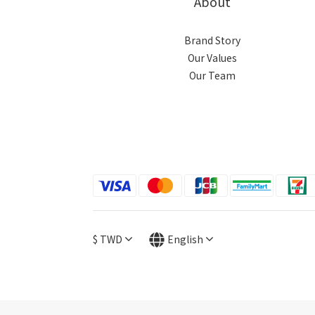
About
Brand Story
Our Values
Our Team
$
TWD
English