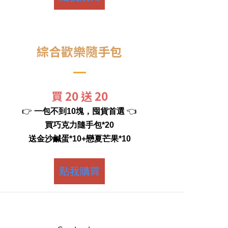
綜合歡樂隨手包
買 20 送 20
👉
👈
一包不到10塊，囤貨首選
買巧克力隨手包*20
送金沙鹹蛋*10+戀夏芒果*10
點我購買