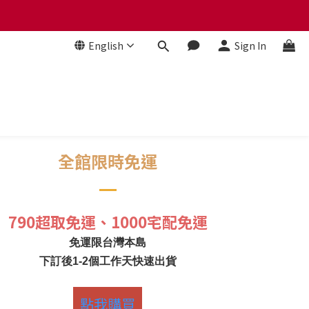
 贈品牌毛氈袋
English
Sign In
 贈品牌毛氈袋
全館限時免運
790超取免運、1000宅配免運
免運限台灣本島
下訂後1-2個工作天快速出貨
點我購買