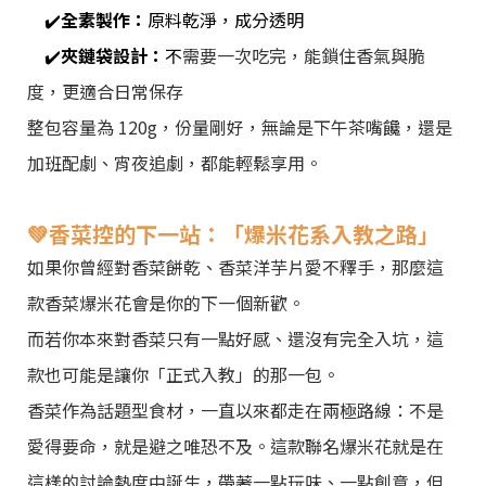
✔️
全素製作：
原料乾淨，成分透明
✔️
夾鏈袋設計：
不
需要一次吃完，能鎖住香氣與脆
度，更適合日常保存
整包容量為
120g
，份量剛好，無論是下午茶嘴饞，還是
加班配劇、宵夜追劇，都能輕鬆享用。
💚
香菜控的下一站：「爆米花系入教之路」
如果你曾經對香菜餅乾、香菜洋芋片愛不釋手，那麼這
款香菜爆米花會是你的下一個新歡。
而若你本來對香菜只有一點好感、還沒有完全入坑，這
款也可能是讓你「正式入教」的那一包。
香菜作為話題型食材，一直以來都走在兩極路線：不是
愛得要命，就是避之唯恐不及。這款聯名爆米花就是在
這樣的討論熱度中誕生，帶著一點玩味、一點創意，但