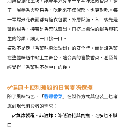
油與香濃花生粉，讓原本只有單一草本味道的香菜，多
了一層醬香與堅果香，吃起來不僅濃郁、也更耐吃。每
一顆爆米花表面都有糖衣包覆，外層酥脆，入口後先是
微微甜香，接著是香菜味竄出，再搭上醬油的鹹香與花
生的餘韻，讓人一口接一口。
這款不是走「香菜味淡淡點綴」的安全牌，而是讓香菜
在整體味道中站上主舞台，適合真的喜歡香菜、甚至曾
經覺得「香菜味不夠重」的你。
✅
健康＋便利兼顧的日常零嘴選擇
除了風味特色，「
醬爆香菜
」在製作方式與包裝上也考
慮到現代消費者的需求：
✔️
氣炸製程、非油炸：
降低油耗與負擔，吃多也不膩
口