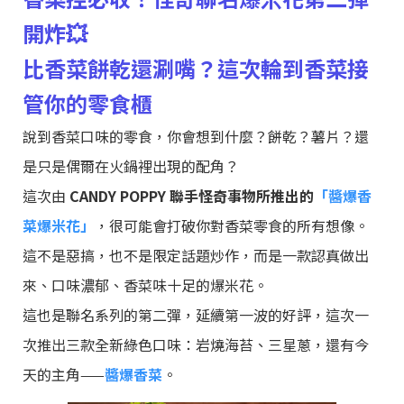
開炸
💥
比香菜餅乾還涮嘴？這次輪到香菜接
管你的零食櫃
說到香菜口味的零食，你會想到什麼？餅乾？薯片？還
是只是偶爾在火鍋裡出現的配角？
這次由
CANDY POPPY
聯手怪奇事物所推出的
「醬爆香
菜爆米花」
，很可能會打破你對香菜零食的所有想像。
這不是惡搞，也不是限定話題炒作，而是一款認真做出
來、口味濃郁、香菜味十足的爆米花。
這也是聯名系列的第二彈，延續第一波的好評，這次一
次推出三款全新綠色口味：岩燒海苔、三星蔥，還有今
天的主角——
醬爆香菜
。