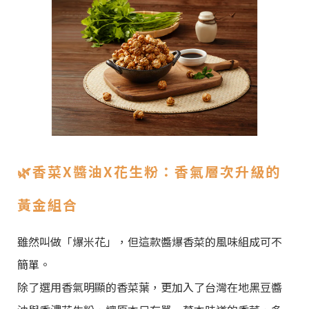
🌿
香菜
X
醬油
X
花生粉：香氣層次升級的
黃金組合
雖然叫做「爆米花」，但這款醬爆香菜的風味組成可不
簡單。
除了選用香氣明顯的香菜葉，更加入了台灣在地黑豆醬