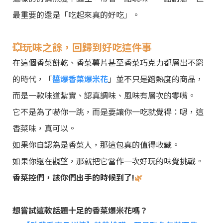
最重要的還是「吃起來真的好吃」。
💥
玩味之餘，回歸到好吃這件事
在這個香菜餅乾、香菜薯片甚至香菜巧克力都層出不窮
的時代，「
醬爆香菜爆米花
」並不只是蹭熱度的商品，
而是一款味道紮實、認真調味、風味有層次的零嘴。
它不是為了嚇你一跳，而是要讓你一吃就覺得：嗯，這
香菜味，真可以。
如果你自認為是香菜人，那這包真的值得收藏。
如果你還在觀望，那就把它當作一次好玩的味覺挑戰。
香菜控們，該你們出手的時候到了!
🌿
想嘗試這款話題十足的香菜爆米花嗎？