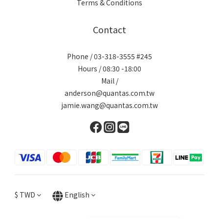
Terms & Conditions
Contact
Phone / 03-318-3555 #245
Hours / 08:30 -18:00
Mail /
anderson@quantas.com.tw
jamie.wang@quantas.com.tw
$
TWD
English