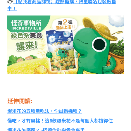
👉
【點我看商品詳情】趁熱搶購，限量聯名包裝販售
中！
延伸閱讀
:
爆米花的五種新吃法，你試過幾種？
懂吃，才有風格！這6款爆米花不是每個人都撐得住
爆米花怎麼選？
5
招讓你秒變零食高手